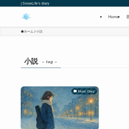
| SnowLife’s diary
Home
ホーム
小説
小説
– tag –
Music Diary