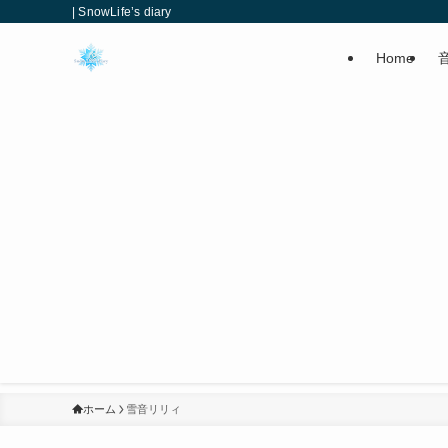
| SnowLife’s diary
Home
ホーム
雪音リリィ