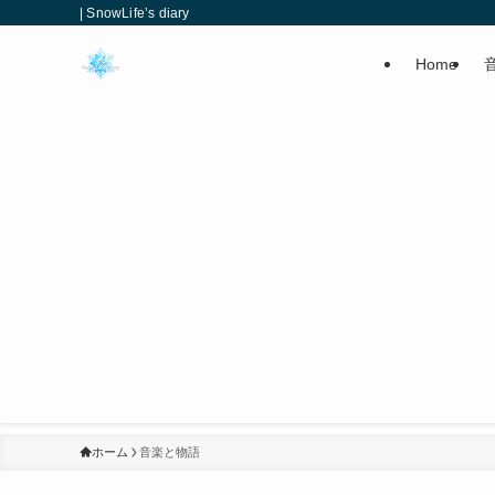
| SnowLife’s diary
Home
ホーム
音楽と物語