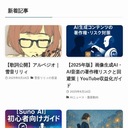
新着記事
【歌詞公開】アルペジオ｜
【2025年版】画像生成AI・
雪音リリィ
AI音楽の著作権リスクと回
避策｜YouTube収益化ガイ
2025年6月16日
雪音リリィの音楽
ド
2025年6月14日
AIニュース・最新動向