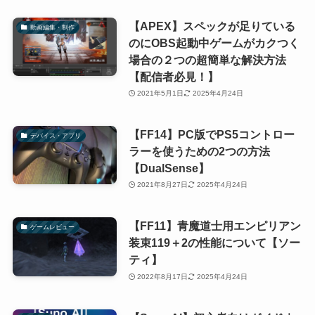
【APEX】スペックが足りている
動画編集・制作
のにOBS起動中ゲームがカクつく
場合の２つの超簡単な解決方法
【配信者必見！】
2021年5月1日
2025年4月24日
【FF14】PC版でPS5コントロー
デバイス・アプリ
ラーを使うための2つの方法
【DualSense】
2021年8月27日
2025年4月24日
【FF11】青魔道士用エンピリアン
ゲームレビュー
装束119＋2の性能について【ソー
ティ】
2022年8月17日
2025年4月24日