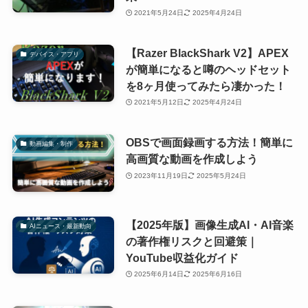
2021年5月24日
2025年4月24日
【Razer BlackShark V2】APEX
デバイス・アプリ
が簡単になると噂のヘッドセット
を8ヶ月使ってみたら凄かった！
2021年5月12日
2025年4月24日
OBSで画面録画する方法！簡単に
動画編集・制作
高画質な動画を作成しよう
2023年11月19日
2025年5月24日
【2025年版】画像生成AI・AI音楽
AIニュース・最新動向
の著作権リスクと回避策｜
YouTube収益化ガイド
2025年6月14日
2025年6月16日