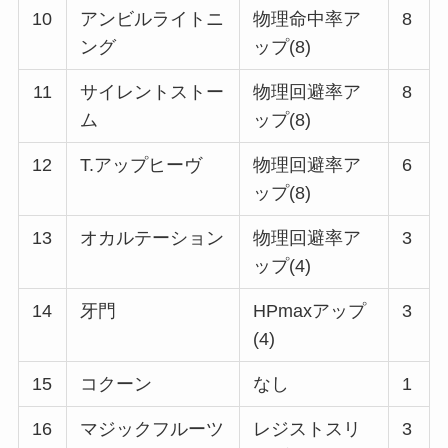
10
アンビルライトニ
物理命中率ア
8
ング
ップ(8)
11
サイレントストー
物理回避率ア
8
ム
ップ(8)
12
T.アップヒーヴ
物理回避率ア
6
ップ(8)
13
オカルテーション
物理回避率ア
3
ップ(4)
14
牙門
HPmaxアップ
3
(4)
15
コクーン
なし
1
16
マジックフルーツ
レジストスリ
3