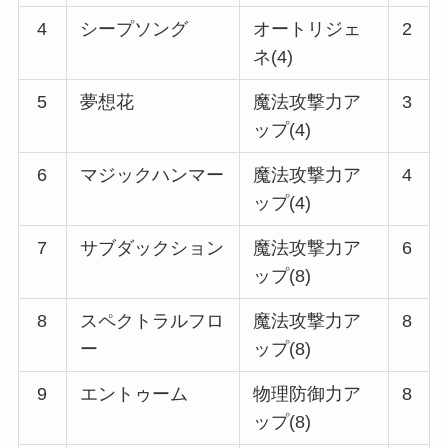
4
シープソング
オートリジェ
2
ネ(4)
5
夢想花
魔法攻撃力ア
3
ップ(4)
6
マジックハンマー
魔法攻撃力ア
4
ップ(4)
7
サブダックション
魔法攻撃力ア
6
ップ(8)
8
スペクトラルフロ
魔法攻撃力ア
8
ー
ップ(8)
9
エントゥーム
物理防御力ア
8
ップ(8)