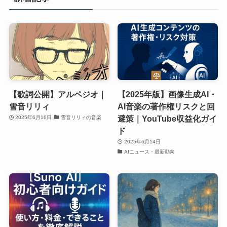
【歌詞公開】アルペジオ｜
【2025年版】画像生成AI・
雪音リリィ
AI音楽の著作権リスクと回
避策｜YouTube収益化ガイ
2025年6月16日
雪音リリィの音楽
ド
2025年6月14日
AIニュース・最新動向