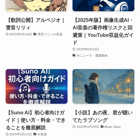
【歌詞公開】アルペジオ｜
【2025年版】画像生成AI・
雪音リリィ
AI音楽の著作権リスクと回
避策｜YouTube収益化ガイ
2025年6月16日
雪音リリィの音楽
ド
2025年6月14日
AIニュース・最新動向
【Suno AI】初心者向けガ
【小説】あの夜、君が聴い
イド｜使い方・料金・でき
てたラブソング
ることを徹底解説
2025年4月26日
Music Diary
2025年5月12日
AI音楽