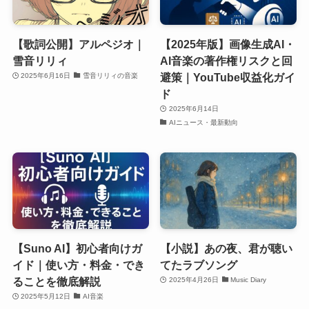
【歌詞公開】アルペジオ｜
【2025年版】画像生成AI・
雪音リリィ
AI音楽の著作権リスクと回
避策｜YouTube収益化ガイ
2025年6月16日
雪音リリィの音楽
ド
2025年6月14日
AIニュース・最新動向
【Suno AI】初心者向けガ
【小説】あの夜、君が聴い
イド｜使い方・料金・でき
てたラブソング
ることを徹底解説
2025年4月26日
Music Diary
2025年5月12日
AI音楽