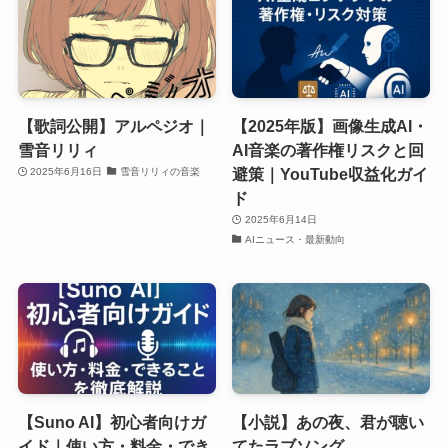
【歌詞公開】アルペジオ｜
【2025年版】画像生成AI・
雪音リリィ
AI音楽の著作権リスクと回
避策｜YouTube収益化ガイ
2025年6月16日
雪音リリィの音楽
ド
2025年6月14日
AIニュース・最新動向
【Suno AI】初心者向けガ
【小説】あの夜、君が聴い
イド｜使い方・料金・でき
てたラブソング